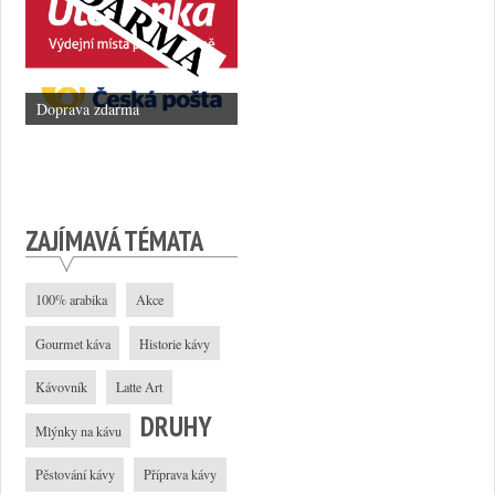
Doprava zdarma
ZAJÍMAVÁ TÉMATA
100% arabika
Akce
Gourmet káva
Historie kávy
Kávovník
Latte Art
DRUHY
Mlýnky na kávu
Pěstování kávy
Příprava kávy