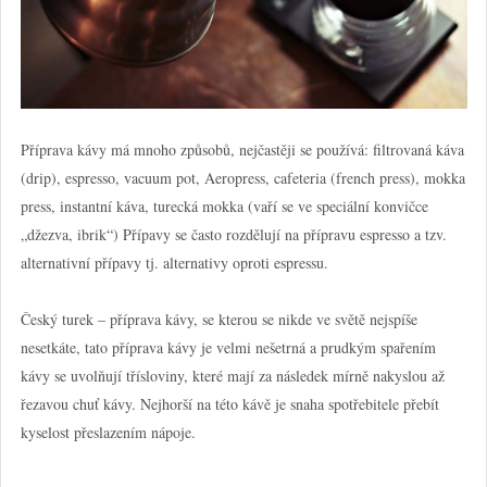
Příprava kávy má mnoho způsobů, nejčastěji se používá: filtrovaná káva
(drip), espresso, vacuum pot, Aeropress, cafeteria (french press), mokka
press, instantní káva, turecká mokka (vaří se ve speciální konvičce
„džezva, ibrik“) Přípavy se často rozdělují na přípravu espresso a tzv.
alternativní přípavy tj. alternativy oproti espressu.
Český turek – příprava kávy, se kterou se nikde ve světě nejspíše
nesetkáte, tato příprava kávy je velmi nešetrná a prudkým spařením
kávy se uvolňují třísloviny, které mají za následek mírně nakyslou až
řezavou chuť kávy. Nejhorší na této kávě je snaha spotřebitele přebít
kyselost přeslazením nápoje.