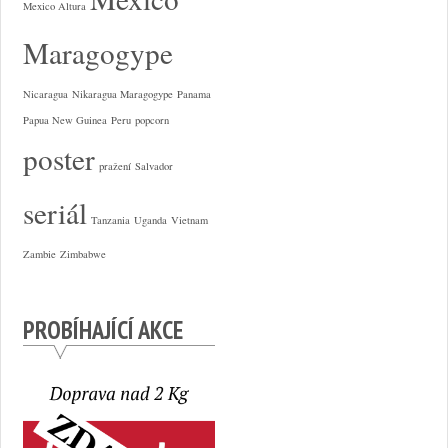
Mexico Altura
Maragogype
Nicaragua
Nikaragua Maragogype
Panama
Papua New Guinea
Peru
popcorn
poster
pražení
Salvador
seriál
Tanzania
Uganda
Vietnam
Zambie
Zimbabwe
PROBÍHAJÍCÍ AKCE