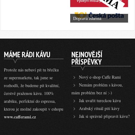
Doprava zdarma
MÁME RÁDI KÁVU
NEJNOVĚJŠÍ
PŘÍSPĚVKY
Protože nás nebaví pít tu břečku
Nový e-shop Caffe Rami
ze supermarketu, tak jsme se
Nemám problém s kávou,
rozhodli, že budeme pít kvalitní,
mám problém bez ní :-)
čerstvě praženou kávu. 100%
Jak uvařit tureckou kávu
arabiku, perfektní do espressa,
Arabský rituál pití kávy
kterou je možné zakoupit v eshopu
Jak si správně připravit kávu?
www.cafferami.cz