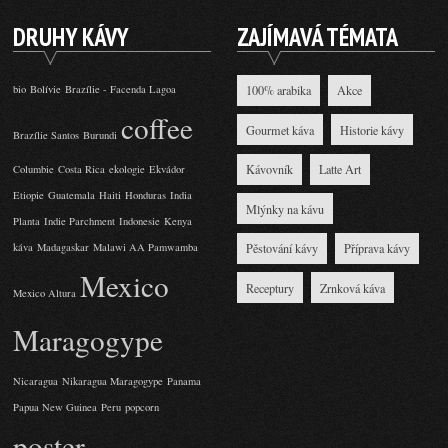
DRUHY KÁVY
ZAJÍMAVÁ TÉMATA
bio
Bolívie
Brazílie - Facenda Lagoa
100% arabika
Akce
coffee
Gourmet káva
Historie kávy
Brazílie Santos
Burundi
Kávovník
Latte Art
Columbie
Costa Rica
ekologie
Ekvádor
Etiopie
Guatemala
Haiti
Honduras
India
Mlýnky na kávu
Planta
Indie Parchment
Indonesie
Kenya
káva
Madagaskar
Malawi AA Pamwamba
Pěstování kávy
Příprava kávy
Mexico
Receptury
Zrnková káva
Mexico Altura
Maragogype
Nicaragua
Nikaragua Maragogype
Panama
Papua New Guinea
Peru
popcorn
poster