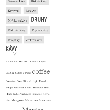
Gourmet káva
Historie kávy
Kávovník
Latte Art
DRUHY
Mlýnky na kávu
Pěstování kávy
Příprava kávy
Receptury
Zrnková káva
KÁVY
bio
Bolívie
Brazílie - Facenda Lagoa
coffee
Brazílie Santos
Burundi
Columbie
Costa Rica
ekologie
Ekvádor
Etiopie
Guatemala
Haiti
Honduras
India
Planta
Indie Parchment
Indonesie
Kenya
káva
Madagaskar
Malawi AA Pamwamba
Mexico