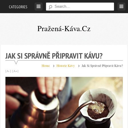
Skip
CATEGORIES
to
content
Pražená-Káva.cz
Vše
co
potřebujete
JAK SI SPRÁVNĚ PŘIPRAVIT KÁVU?
vědět
Home
Historie Kávy
Jak Si Správně Připravit Kávu?
o
[A-]
[A+]
pražené
kávě