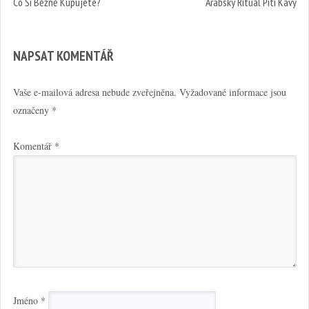
Co Si Běžně Kupujete?
Arabský Rituál Pití Kávy
NAPSAT KOMENTÁŘ
Vaše e-mailová adresa nebude zveřejněna.
Vyžadované informace jsou
označeny
*
Komentář
*
Jméno
*