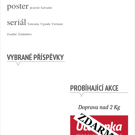
poster
pražení
Salvador
seriál
Tanzania
Uganda
Vietnam
Zambie
Zimbabwe
VYBRANÉ PŘÍSPĚVKY
PROBÍHAJÍCÍ AKCE