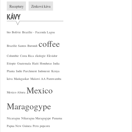
Receptury
Zrnková káva
KÁVY
bio
Bolívie
Brazílie - Facenda Lagoa
coffee
Brazílie Santos
Burundi
Columbie
Costa Rica
ekologie
Ekvádor
Etiopie
Guatemala
Haiti
Honduras
India
Planta
Indie Parchment
Indonesie
Kenya
káva
Madagaskar
Malawi AA Pamwamba
Mexico
Mexico Altura
Maragogype
Nicaragua
Nikaragua Maragogype
Panama
Papua New Guinea
Peru
popcorn