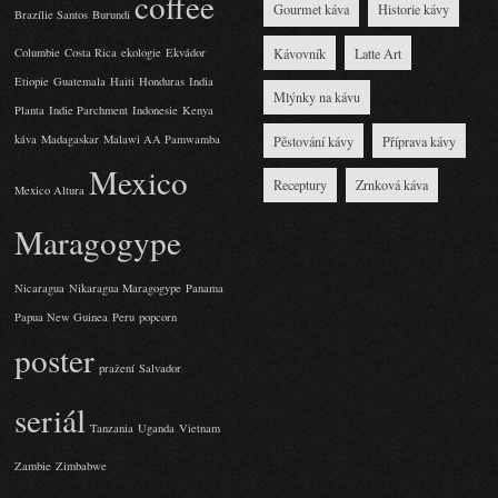
coffee
Gourmet káva
Historie kávy
Brazílie Santos
Burundi
Kávovník
Latte Art
Columbie
Costa Rica
ekologie
Ekvádor
Etiopie
Guatemala
Haiti
Honduras
India
Mlýnky na kávu
Planta
Indie Parchment
Indonesie
Kenya
káva
Madagaskar
Malawi AA Pamwamba
Pěstování kávy
Příprava kávy
Mexico
Receptury
Zrnková káva
Mexico Altura
Maragogype
Nicaragua
Nikaragua Maragogype
Panama
Papua New Guinea
Peru
popcorn
poster
pražení
Salvador
seriál
Tanzania
Uganda
Vietnam
Zambie
Zimbabwe