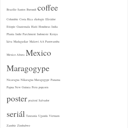
coffee
Brazílie Santos
Burundi
Columbie
Costa Rica
ekologie
Ekvádor
Etiopie
Guatemala
Haiti
Honduras
India
Planta
Indie Parchment
Indonesie
Kenya
káva
Madagaskar
Malawi AA Pamwamba
Mexico
Mexico Altura
Maragogype
Nicaragua
Nikaragua Maragogype
Panama
Papua New Guinea
Peru
popcorn
poster
pražení
Salvador
seriál
Tanzania
Uganda
Vietnam
Zambie
Zimbabwe