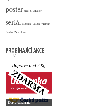
poster
pražení
Salvador
seriál
Tanzania
Uganda
Vietnam
Zambie
Zimbabwe
PROBÍHAJÍCÍ AKCE
Doprava zdarma