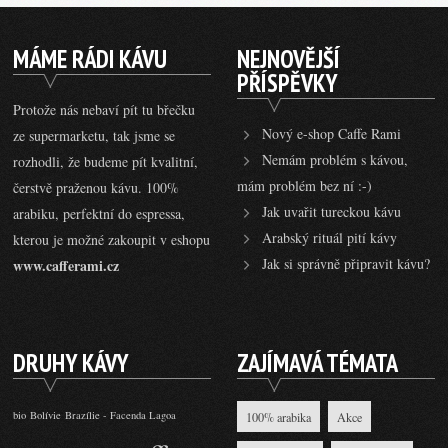
MÁME RÁDI KÁVU
NEJNOVĚJŠÍ
PŘÍSPĚVKY
Protože nás nebaví pít tu břečku
Nový e-shop Caffe Rami
ze supermarketu, tak jsme se
Nemám problém s kávou,
rozhodli, že budeme pít kvalitní,
mám problém bez ní :-)
čerstvě praženou kávu. 100%
Jak uvařit tureckou kávu
arabiku, perfektní do espressa,
Arabský rituál pití kávy
kterou je možné zakoupit v eshopu
Jak si správně připravit kávu?
www.cafferami.cz
DRUHY KÁVY
ZAJÍMAVÁ TÉMATA
bio
Bolívie
Brazílie - Facenda Lagoa
100% arabika
Akce