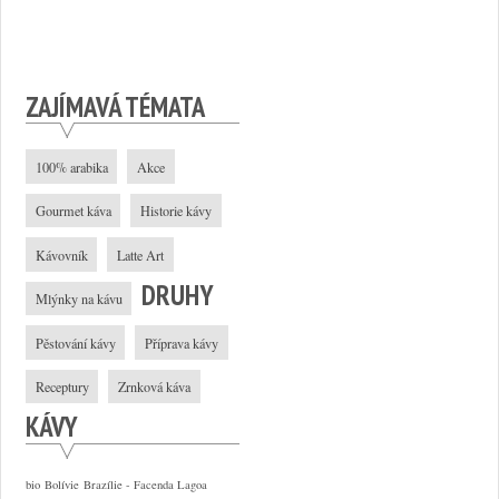
ZAJÍMAVÁ TÉMATA
100% arabika
Akce
Gourmet káva
Historie kávy
Kávovník
Latte Art
DRUHY
Mlýnky na kávu
Pěstování kávy
Příprava kávy
Receptury
Zrnková káva
KÁVY
bio
Bolívie
Brazílie - Facenda Lagoa