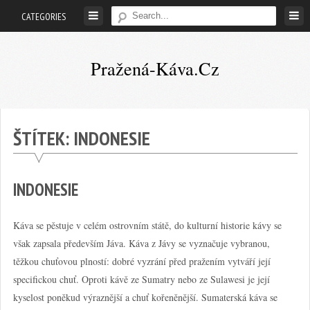
Skip
CATEGORIES
to
content
Pražená-Káva.cz
Vše
co
potřebujete
ŠTÍTEK:
INDONESIE
vědět
o
pražené
INDONESIE
kávě
Káva se pěstuje v celém ostrovním státě, do kulturní historie kávy se
však zapsala především Jáva. Káva z Jávy se vyznačuje vybranou,
těžkou chuťovou plností: dobré vyzrání před pražením vytváří její
specifickou chuť. Oproti kávě ze Sumatry nebo ze Sulawesi je její
kyselost poněkud výraznější a chuť kořeněnější. Sumaterská káva se