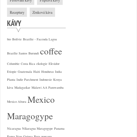
Pěstování kávy
Příprava kávy
Receptury
Zrnková káva
KÁVY
bio
Bolívie
Brazílie - Facenda Lagoa
coffee
Brazílie Santos
Burundi
Columbie
Costa Rica
ekologie
Ekvádor
Etiopie
Guatemala
Haiti
Honduras
India
Planta
Indie Parchment
Indonesie
Kenya
káva
Madagaskar
Malawi AA Pamwamba
Mexico
Mexico Altura
Maragogype
Nicaragua
Nikaragua Maragogype
Panama
Papua New Guinea
Peru
popcorn