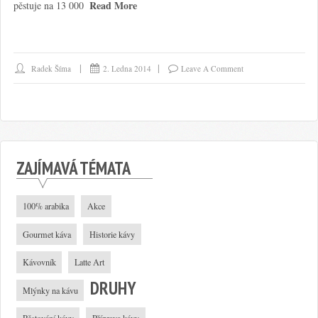
Read More
pěstuje na 13 000
Radek Šíma
2. Ledna 2014
Leave A Comment
ZAJÍMAVÁ TÉMATA
100% arabika
Akce
Gourmet káva
Historie kávy
Kávovník
Latte Art
DRUHY
Mlýnky na kávu