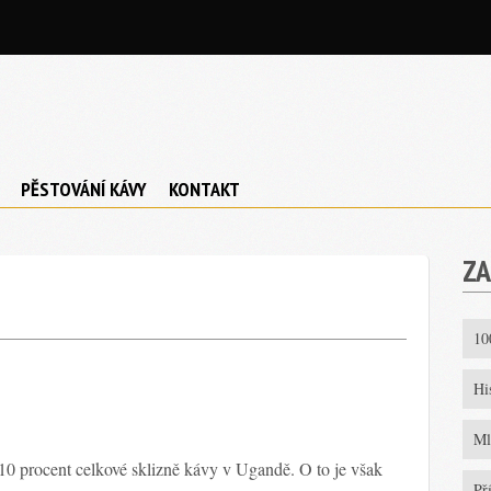
PĚSTOVÁNÍ KÁVY
KONTAKT
ZA
10
Hi
Ml
10 procent celkové sklizně kávy v Ugandě. O to je však
Př