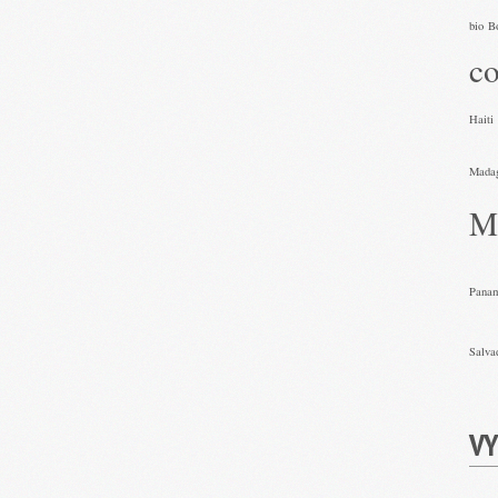
bio
B
co
Haiti
Mada
M
Pana
Salva
VY