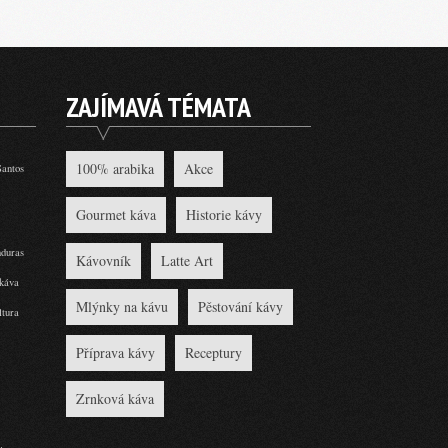
ZAJÍMAVÁ TÉMATA
100% arabika
Akce
Santos
Gourmet káva
Historie kávy
duras
Kávovník
Latte Art
káva
Mlýnky na kávu
Pěstování kávy
tura
Příprava kávy
Receptury
Zrnková káva