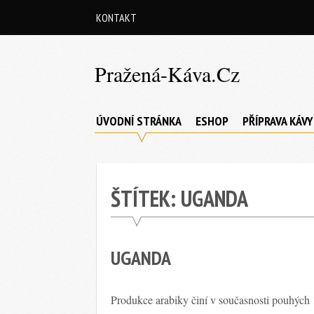
Skip
KONTAKT
to
content
Pražená-Káva.cz
Vše
co
ÚVODNÍ STRÁNKA
ESHOP
PŘÍPRAVA KÁVY
potřebujete
vědět
o
ŠTÍTEK:
UGANDA
pražené
kávě
UGANDA
Produkce arabiky činí v současnosti pouhých 