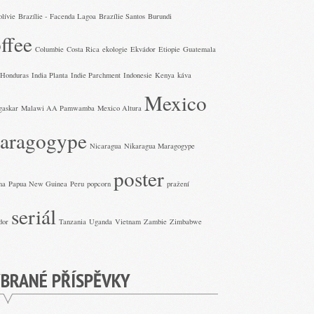
olívie
Brazílie - Facenda Lagoa
Brazílie Santos
Burundi
ffee
Columbie
Costa Rica
ekologie
Ekvádor
Etiopie
Guatemala
Honduras
India Planta
Indie Parchment
Indonesie
Kenya
káva
Mexico
gaskar
Malawi AA Pamwamba
Mexico Altura
aragogype
Nicaragua
Nikaragua Maragogype
poster
ma
Papua New Guinea
Peru
popcorn
pražení
seriál
dor
Tanzania
Uganda
Vietnam
Zambie
Zimbabwe
BRANÉ PŘÍSPĚVKY