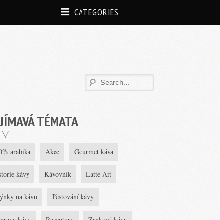
CATEGORIES
JÍMAVÁ TÉMATA
0% arabika
Akce
Gourmet káva
storie kávy
Kávovník
Latte Art
ýnky na kávu
Pěstování kávy
íprava kávy
Receptury
Zrnková káva