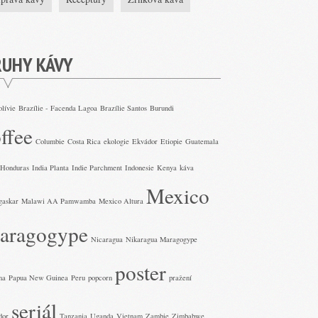
RUHY KÁVY
olívie
Brazílie - Facenda Lagoa
Brazílie Santos
Burundi
ffee
Columbie
Costa Rica
ekologie
Ekvádor
Etiopie
Guatemala
Honduras
India Planta
Indie Parchment
Indonesie
Kenya
káva
Mexico
gaskar
Malawi AA Pamwamba
Mexico Altura
aragogype
Nicaragua
Nikaragua Maragogype
poster
ma
Papua New Guinea
Peru
popcorn
pražení
seriál
dor
Tanzania
Uganda
Vietnam
Zambie
Zimbabwe