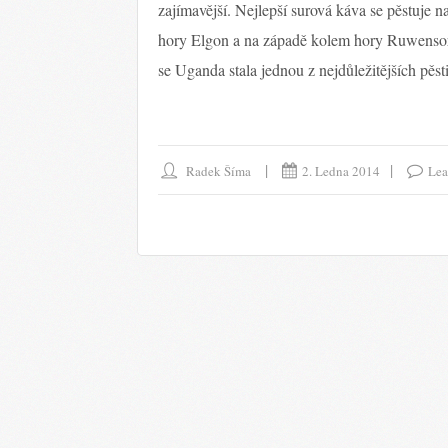
zajímavější. Nejlepší surová káva se pěstuje 
hory Elgon a na západě kolem hory Ruwensori
se Uganda stala jednou z nejdůležitějších pěst
Radek Šíma
2. Ledna 2014
Lea