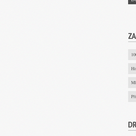
ZA
10
Hi
Ml
Př
D