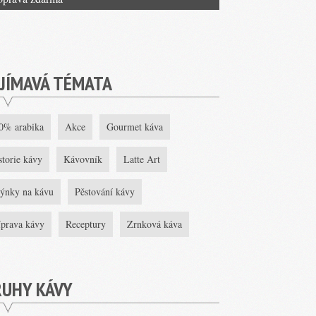
JÍMAVÁ TÉMATA
0% arabika
Akce
Gourmet káva
storie kávy
Kávovník
Latte Art
ýnky na kávu
Pěstování kávy
íprava kávy
Receptury
Zrnková káva
RUHY KÁVY