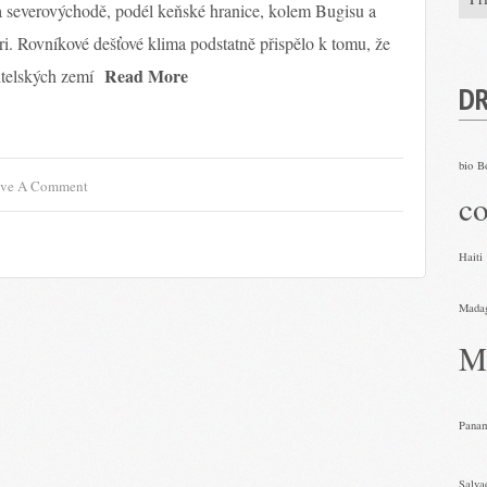
na severovýchodě, podél keňské hranice, kolem Bugisu a
. Rovníkové dešťové klima podstatně přispělo k tomu, že
Read More
itelských zemí
D
bio
B
ve A Comment
co
Haiti
Mada
M
Pana
Salva