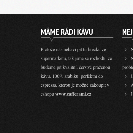
MÁME RÁDI KÁVU
NEJ
Protože nás nebaví pít tu břečku ze
N
supermarketu, tak jsme se rozhodli, že
N
budeme pít kvalitní, čerstvě praženou
probl
kávu. 100% arabiku, perfektní do
J
espressa, kterou je možné zakoupit v
A
www.cafferami.cz
eshopu
J