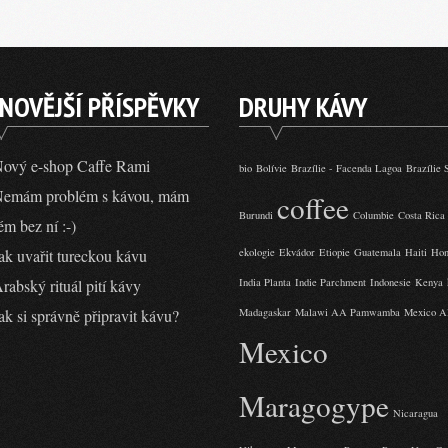
NOVĚJŠÍ PŘÍSPĚVKY
DRUHY KÁVY
ový e-shop Caffe Rami
bio
Bolívie
Brazílie - Facenda Lagoa
Brazílie 
emám problém s kávou, mám
coffee
Burundi
Columbie
Costa Rica
ém bez ní :-)
ak uvařit tureckou kávu
ekologie
Ekvádor
Etiopie
Guatemala
Haiti
Hon
rabský rituál pití kávy
India Planta
Indie Parchment
Indonesie
Kenya
ak si správně připravit kávu?
Madagaskar
Malawi AA Pamwamba
Mexico Al
Mexico
Maragogype
Nicaragua