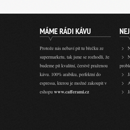
MÁME RÁDI KÁVU
NEJ
Protože nás nebaví pít tu břečku ze
N
supermarketu, tak jsme se rozhodli, že
N
budeme pít kvalitní, čerstvě praženou
probl
kávu. 100% arabiku, perfektní do
J
espressa, kterou je možné zakoupit v
A
www.cafferami.cz
eshopu
J