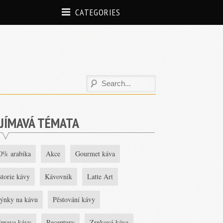
CATEGORIES
JÍMAVÁ TÉMATA
0% arabika
Akce
Gourmet káva
storie kávy
Kávovník
Latte Art
ýnky na kávu
Pěstování kávy
íprava kávy
Receptury
Zrnková káva