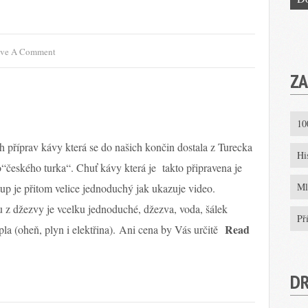
ve A Comment
ZA
10
h příprav kávy která se do našich končin dostala z Turecka
Hi
“českého turka“. Chuť kávy která je takto připravena je
Ml
up je přitom velice jednoduchý jak ukazuje video.
 z džezvy je vcelku jednoduché, džezva, voda, šálek
Př
Read
epla (oheň, plyn i elektřina). Ani cena by Vás určitě
D