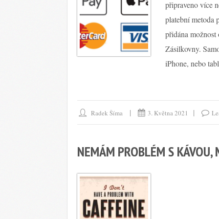
připraveno více 
platební metoda 
přidána možnost 
Zásilkovny. Samoz
iPhone, nebo tabl
Radek Šíma
3. Května 2021
Le
NEMÁM PROBLÉM S KÁVOU, M