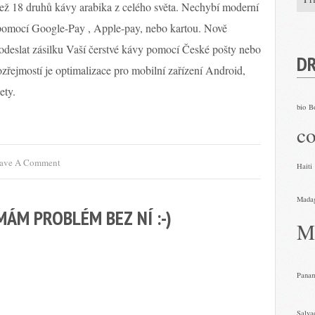
než 18 druhů kávy arabika z celého světa. Nechybí moderní
pomocí Google-Pay , Apple-pay, nebo kartou. Nově
odeslat zásilku Vaší čerstvé kávy pomocí České pošty nebo
D
řejmostí je optimalizace pro mobilní zařízení Android,
ety.
bio
B
co
ave A Comment
Haiti
Mada
ÁM PROBLÉM BEZ NÍ :-)
M
Pana
Salva