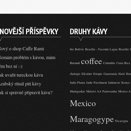
NOVĚJŠÍ PŘÍSPĚVKY
DRUHY KÁVY
ový e-shop Caffe Rami
bio
Bolívie
Brazílie - Facenda Lagoa
Brazílie 
emám problém s kávou, mám
coffee
Burundi
Columbie
Costa Rica
ém bez ní :-)
ak uvařit tureckou kávu
ekologie
Ekvádor
Etiopie
Guatemala
Haiti
Hon
rabský rituál pití kávy
India Planta
Indie Parchment
Indonesie
Kenya
ak si správně připravit kávu?
Madagaskar
Malawi AA Pamwamba
Mexico Al
Mexico
Maragogype
Nicaragua