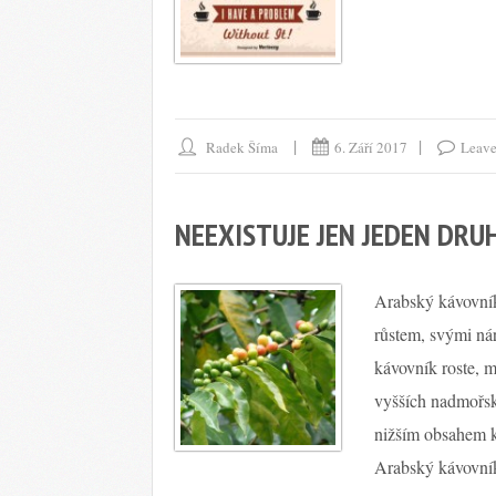
Radek Šíma
6. Září 2017
Leav
NEEXISTUJE JEN JEDEN DRU
Arabský kávovník 
růstem, svými nár
kávovník roste, m
vyšších nadmořsk
nižším obsahem k
Arabský kávovník