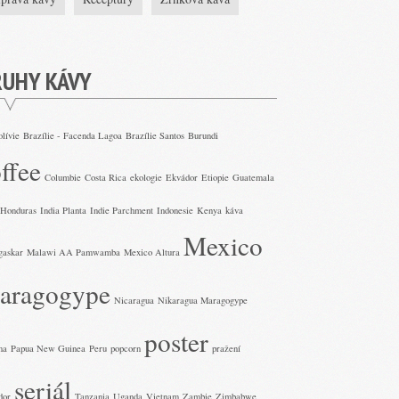
RUHY KÁVY
olívie
Brazílie - Facenda Lagoa
Brazílie Santos
Burundi
ffee
Columbie
Costa Rica
ekologie
Ekvádor
Etiopie
Guatemala
Honduras
India Planta
Indie Parchment
Indonesie
Kenya
káva
Mexico
gaskar
Malawi AA Pamwamba
Mexico Altura
aragogype
Nicaragua
Nikaragua Maragogype
poster
ma
Papua New Guinea
Peru
popcorn
pražení
seriál
dor
Tanzania
Uganda
Vietnam
Zambie
Zimbabwe