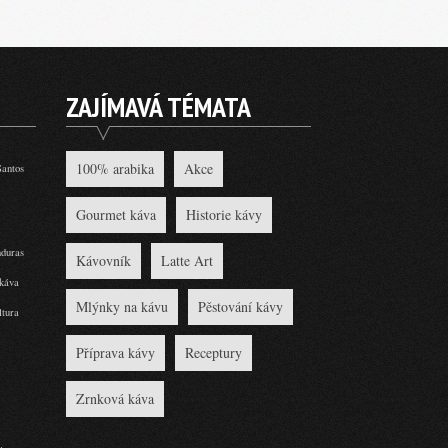
ZAJÍMAVÁ TÉMATA
100% arabika
Akce
Santos
Gourmet káva
Historie kávy
duras
Kávovník
Latte Art
káva
Mlýnky na kávu
Pěstování kávy
tura
Příprava kávy
Receptury
Zrnková káva