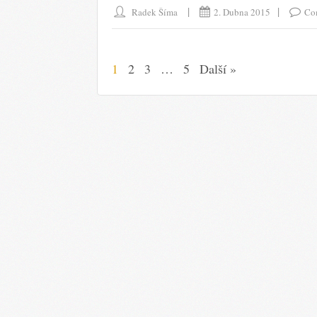
Radek Šíma
2. Dubna 2015
Co
1
2
3
…
5
Další »