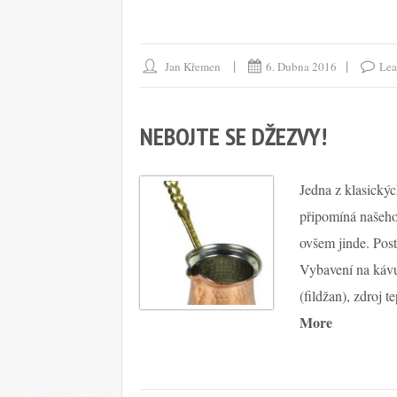
Jan Křemen
6. Dubna 2016
Lea
NEBOJTE SE DŽEZVY!
Jedna z klasickýc
připomíná našeho
ovšem jinde. Post
Vybavení na kávu
(fildžan), zdroj t
More