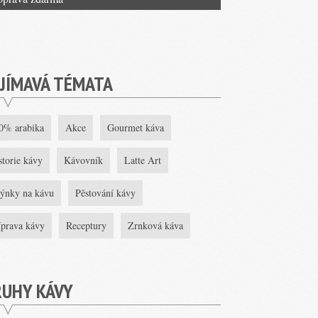
JÍMAVÁ TÉMATA
0% arabika
Akce
Gourmet káva
storie kávy
Kávovník
Latte Art
ýnky na kávu
Pěstování kávy
íprava kávy
Receptury
Zrnková káva
RUHY KÁVY