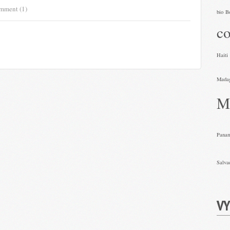
mment (1)
bio
B
co
Haiti
Mada
M
Pana
Salva
VY