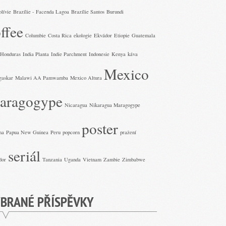
olívie
Brazílie - Facenda Lagoa
Brazílie Santos
Burundi
ffee
Columbie
Costa Rica
ekologie
Ekvádor
Etiopie
Guatemala
Honduras
India Planta
Indie Parchment
Indonesie
Kenya
káva
Mexico
gaskar
Malawi AA Pamwamba
Mexico Altura
aragogype
Nicaragua
Nikaragua Maragogype
poster
ma
Papua New Guinea
Peru
popcorn
pražení
seriál
dor
Tanzania
Uganda
Vietnam
Zambie
Zimbabwe
BRANÉ PŘÍSPĚVKY