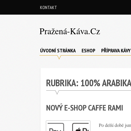
Skip
KONTAKT
to
content
Pražená-Káva.cz
Vše
co
ÚVODNÍ STRÁNKA
ESHOP
PŘÍPRAVA KÁVY
potřebujete
vědět
o
RUBRIKA:
100% ARABIK
pražené
kávě
NOVÝ E-SHOP CAFFE RAMI
Po delší době js