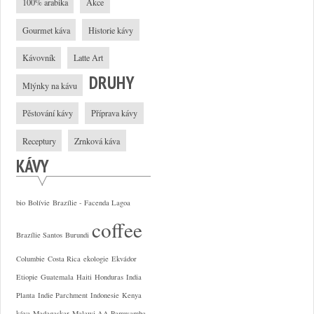
100% arabika
Akce
Gourmet káva
Historie kávy
Kávovník
Latte Art
DRUHY
Mlýnky na kávu
Pěstování kávy
Příprava kávy
Receptury
Zrnková káva
KÁVY
bio
Bolívie
Brazílie - Facenda Lagoa
coffee
Brazílie Santos
Burundi
Columbie
Costa Rica
ekologie
Ekvádor
Etiopie
Guatemala
Haiti
Honduras
India
Planta
Indie Parchment
Indonesie
Kenya
káva
Madagaskar
Malawi AA Pamwamba