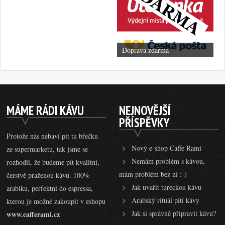
Doprava zdarma
MÁME RÁDI KÁVU
NEJNOVĚJŠÍ
PŘÍSPĚVKY
Protože nás nebaví pít tu břečku
Nový e-shop Caffe Rami
ze supermarketu, tak jsme se
Nemám problém s kávou,
rozhodli, že budeme pít kvalitní,
mám problém bez ní :-)
čerstvě praženou kávu. 100%
Jak uvařit tureckou kávu
arabiku, perfektní do espressa,
Arabský rituál pití kávy
kterou je možné zakoupit v eshopu
Jak si správně připravit kávu?
www.cafferami.cz