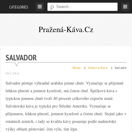
Skip
CATEGORIES
to
content
Pražená-Káva.cz
Vše
co
potřebujete
SALVADOR
vědět
Home
Zrnková Káva
Salvador
o
[A-]
[A+]
pražené
Salvador pěstuje výhradně arabiku jemné chuti. Vyznačuje se příjemně
kávě
lehkou plností a jemnou kyselostí, má čistou chuť. Špičková káva s
typickou jemnou chutí tvoří 40 procent celkového exportu země.
Salvátorská káva je typická pro Střední Ameriku. Vyznačuje se
příjemnou, lehkou plností, jemnou kyselostí a čistou chutí. Stejně jako v
ostatních zemích, i tady se kvalita kávy posuzuje podle nadmořské
výšky oblasti pěstování: čím výše, tím lépe.