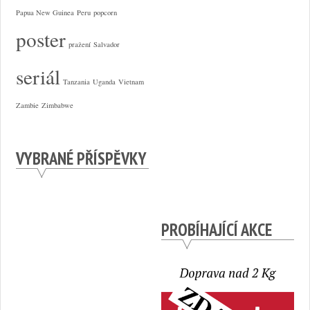
Papua New Guinea
Peru
popcorn
poster
pražení
Salvador
seriál
Tanzania
Uganda
Vietnam
Zambie
Zimbabwe
VYBRANÉ PŘÍSPĚVKY
PROBÍHAJÍCÍ AKCE