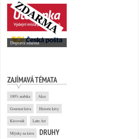
Doprava zdarma
ZAJÍMAVÁ TÉMATA
100% arabika
Akce
Gourmet káva
Historie kávy
Kávovník
Latte Art
DRUHY
Mlýnky na kávu