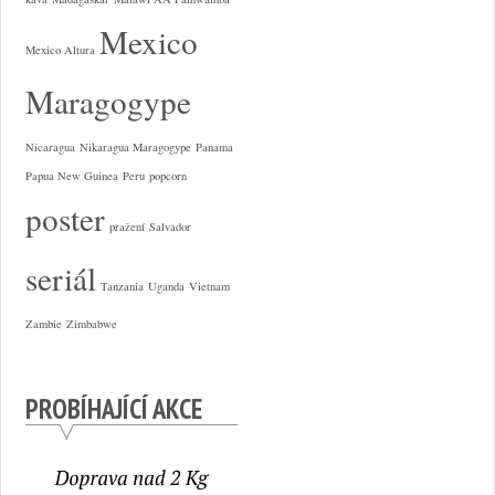
Mexico
Mexico Altura
Maragogype
Nicaragua
Nikaragua Maragogype
Panama
Papua New Guinea
Peru
popcorn
poster
pražení
Salvador
seriál
Tanzania
Uganda
Vietnam
Zambie
Zimbabwe
PROBÍHAJÍCÍ AKCE