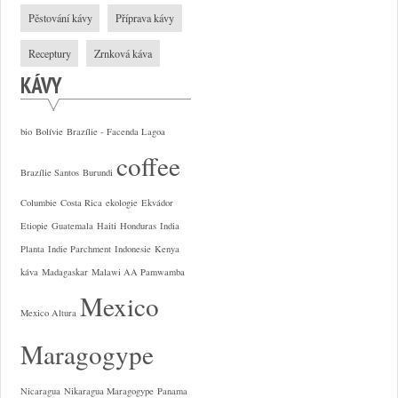
Pěstování kávy
Příprava kávy
Receptury
Zrnková káva
KÁVY
bio
Bolívie
Brazílie - Facenda Lagoa
coffee
Brazílie Santos
Burundi
Columbie
Costa Rica
ekologie
Ekvádor
Etiopie
Guatemala
Haiti
Honduras
India
Planta
Indie Parchment
Indonesie
Kenya
káva
Madagaskar
Malawi AA Pamwamba
Mexico
Mexico Altura
Maragogype
Nicaragua
Nikaragua Maragogype
Panama