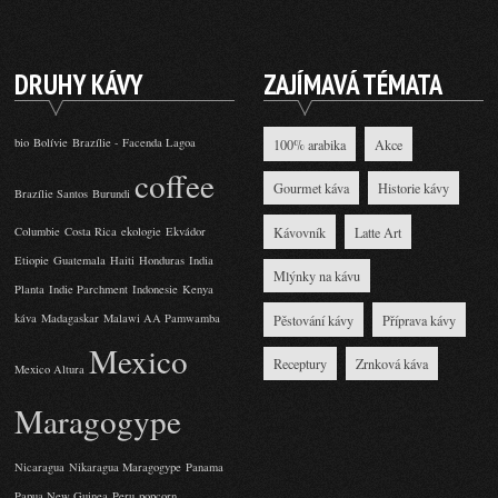
DRUHY KÁVY
ZAJÍMAVÁ TÉMATA
bio
Bolívie
Brazílie - Facenda Lagoa
100% arabika
Akce
coffee
Gourmet káva
Historie kávy
Brazílie Santos
Burundi
Kávovník
Latte Art
Columbie
Costa Rica
ekologie
Ekvádor
Etiopie
Guatemala
Haiti
Honduras
India
Mlýnky na kávu
Planta
Indie Parchment
Indonesie
Kenya
káva
Madagaskar
Malawi AA Pamwamba
Pěstování kávy
Příprava kávy
Mexico
Receptury
Zrnková káva
Mexico Altura
Maragogype
Nicaragua
Nikaragua Maragogype
Panama
Papua New Guinea
Peru
popcorn